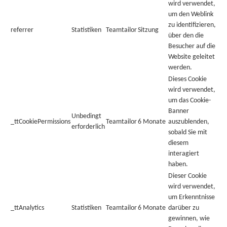
wird verwendet,
um den Weblink
zu identifizieren,
referrer
Statistiken
Teamtailor
Sitzung
über den die
Besucher auf die
Website geleitet
werden.
Dieses Cookie
wird verwendet,
um das Cookie-
Banner
Unbedingt
_ttCookiePermissions
Teamtailor
6 Monate
auszublenden,
erforderlich
sobald Sie mit
diesem
interagiert
haben.
Dieser Cookie
wird verwendet,
um Erkenntnisse
_ttAnalytics
Statistiken
Teamtailor
6 Monate
darüber zu
gewinnen, wie