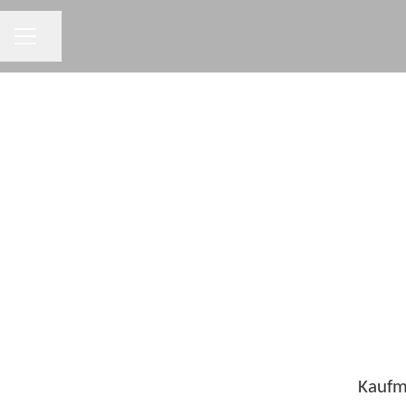
KARRIEREMENÜ
Seite teilen
Kaufm