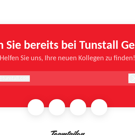
n Sie bereits bei Tunstall G
Helfen Sie uns, Ihre neuen Kollegen zu finden
@
tunstall.com
unstall.com