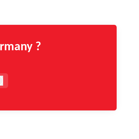
ermany ?
!
Anmelden