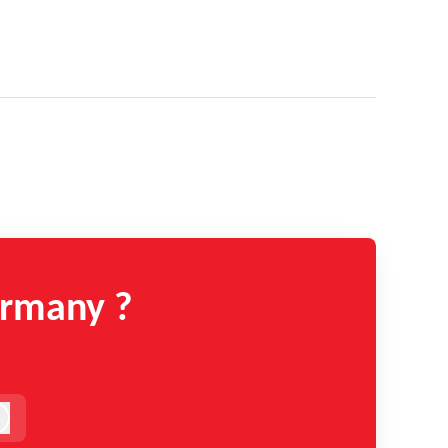
ermany ?
!
Anmelden