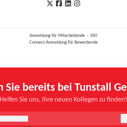
Anmeldung für Mitarbeitende
·
SSO
Connect-Anmeldung für Bewerbende
n Sie bereits bei Tunstall G
Helfen Sie uns, Ihre neuen Kollegen zu finden
@
tunstall.com
unstall.com