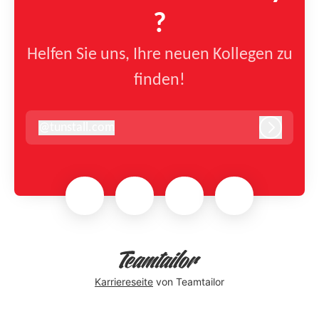
?
Helfen Sie uns, Ihre neuen Kollegen zu
finden!
@
tunstall.com
tunstall.com
Anmelde
Karriereseite
von Teamtailor